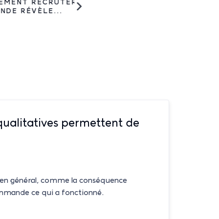
NT RECRUTER :
CONJONCTURE DE L
RÉVÈLE...
LES POURCENTAGES
ualitatives permettent de
, en général, comme la conséquence
ommande ce qui a fonctionné.