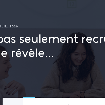
Le cabinet
 seulement recruter
èle...