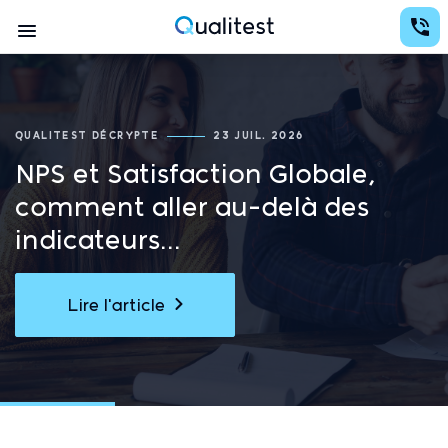
Aller
Conception d'études avec des analyses au services de la prise de décision
au
Navigation
contenu
Qualitest
principal
principale
QUALITEST DÉCRYPTE
23 JUIL. 2026
NPS et Satisfaction Globale,
comment aller au-delà des
indicateurs...
Lire l'article