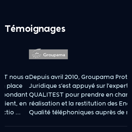
Témoignages
 a
Depuis avril 2010, Groupama Protection
E
Juridique s’est appuyé sur l’expertise de
d
nt
QUALITEST pour prendre en charge la
a
n
réalisation et la restitution des Enquêtes
p
Qualité téléphoniques auprès de nos a ...
n