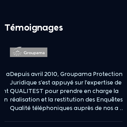
Témoignages
 a
Depuis avril 2010, Groupama Protection
E
Juridique s’est appuyé sur l’expertise de
d
nt
QUALITEST pour prendre en charge la
a
n
réalisation et la restitution des Enquêtes
p
Qualité téléphoniques auprès de nos a ...
n