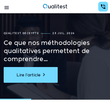
Aller
Conception d'études avec des analyses au services de la prise de décision
au
Navigation
contenu
Qualitest
principal
principale
QUALITEST DÉCRYPTE
23 JUIL. 2026
Ce que nos méthodologies
qualitatives permettent de
comprendre…
Lire l'article