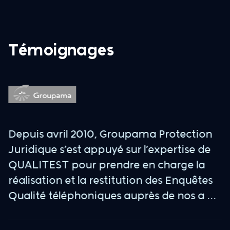
Témoignages
 a
Depuis avril 2010, Groupama Protection
E
Juridique s’est appuyé sur l’expertise de
d
nt
QUALITEST pour prendre en charge la
a
n
réalisation et la restitution des Enquêtes
p
Qualité téléphoniques auprès de nos a ...
n