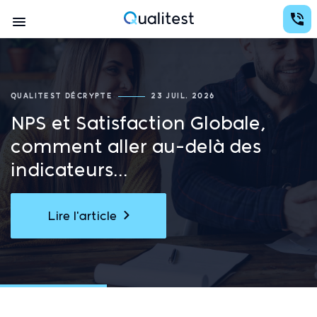
Aller
Conception d'études avec des analyses au services de la prise de décision
au
Navigation
contenu
Qualitest
principal
principale
QUALITEST DÉCRYPTE
23 JUIL. 2026
NPS et Satisfaction Globale,
comment aller au-delà des
indicateurs...
Lire l'article