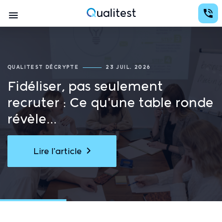
Aller
Conception d'études avec des analyses au services de la prise de décision
au
Navigation
contenu
Qualitest
principal
principale
QUALITEST DÉCRYPTE
23 JUIL. 2026
Fidéliser, pas seulement
recruter : Ce qu'une table ronde
révèle...
Lire l'article