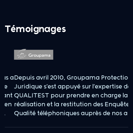
Témoignages
 a
Depuis avril 2010, Groupama Protection
E
Juridique s’est appuyé sur l’expertise de
d
nt
QUALITEST pour prendre en charge la
a
n
réalisation et la restitution des Enquêtes
p
Qualité téléphoniques auprès de nos a ...
n