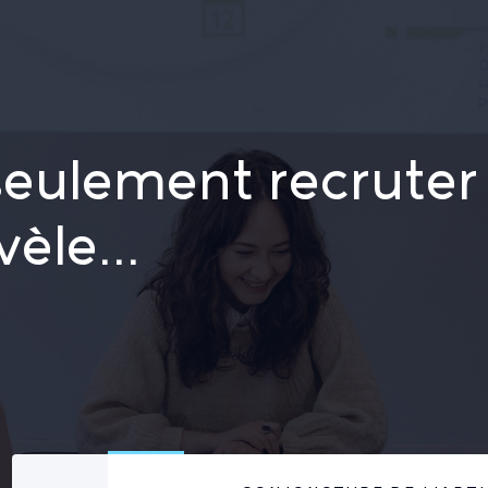
Le cabinet
 seulement recruter
èle...