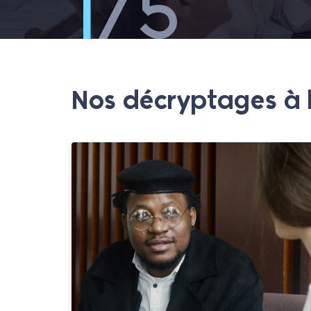
2
/5
FIDÉLISER, PAS SEULEMENT RE
CE QU'UNE TABLE RONDE RÉVÈL
Nos décryptages à 