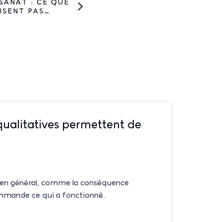
SANAT : CE QUE
QUALITATIVES PE
ISENT PAS…
COMPRENDRE…
ualitatives permettent de
, en général, comme la conséquence
ommande ce qui a fonctionné.