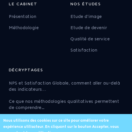
LE CABINET
NOS ÉTUDES
Présentation
Etude d'image
Méthodologie
Etude de devenir
Qualité de service
Satisfaction
DÉCRYPTAGES
NPS et Satisfaction Globale, comment aller au-delà
des indicateurs...
Ce que nos méthodologies qualitatives permettent
de comprendre…
Conjoncture de l'artisanat : ce que les pourcentages
Nous utilisons des cookies sur ce site pour améliorer votre
ne disent pas…
expérience utilisateur. En cliquant sur le bouton Accepter, vous