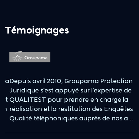
Témoignages
 a
Depuis avril 2010, Groupama Protection
E
Juridique s’est appuyé sur l’expertise de
d
nt
QUALITEST pour prendre en charge la
a
n
réalisation et la restitution des Enquêtes
p
Qualité téléphoniques auprès de nos a ...
n