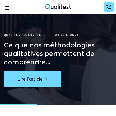
Aller
Conception d'études avec des analyses au services de la prise de décision
au
Navigation
contenu
Qualitest
principal
principale
QUALITEST DÉCRYPTE
23 JUIL. 2026
Ce que nos méthodologies
qualitatives permettent de
comprendre…
Lire l'article