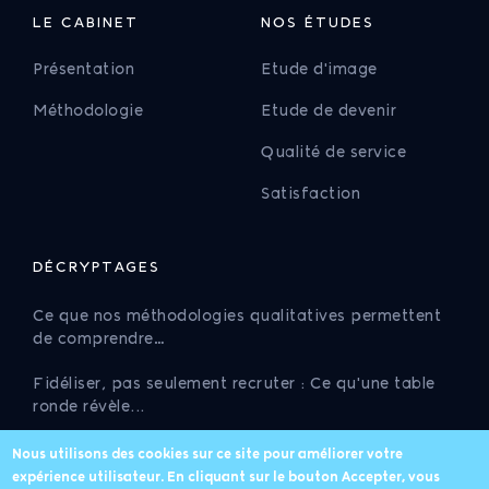
LE CABINET
NOS ÉTUDES
Présentation
Etude d'image
Méthodologie
Etude de devenir
Qualité de service
Satisfaction
DÉCRYPTAGES
Ce que nos méthodologies qualitatives permettent
de comprendre…
Fidéliser, pas seulement recruter : Ce qu'une table
ronde révèle...
Conjoncture de l'artisanat : ce que les pourcentages
Nous utilisons des cookies sur ce site pour améliorer votre
ne disent pas…
expérience utilisateur. En cliquant sur le bouton Accepter, vous